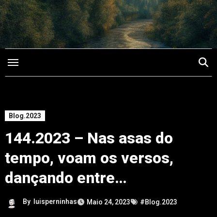
Saltar
para
o
conteúdo
Blog.2023
144.2023 – Nas asas do
tempo, voam os versos,
dançando entre…
By
luisperninhas
Maio 24, 2023
#Blog.2023