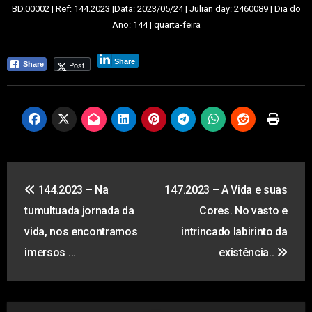
BD.00002 | Ref: 144.2023 |Data: 2023/05/24 | Julian day: 2460089 | Dia do
Ano: 144 | quarta-feira
0
Share
Post
Share
Shares
Navegação
144.2023 – Na
147.2023 – A Vida e suas
de
tumultuada jornada da
Cores. No vasto e
artigos
vida, nos encontramos
intrincado labirinto da
imersos …
existência..