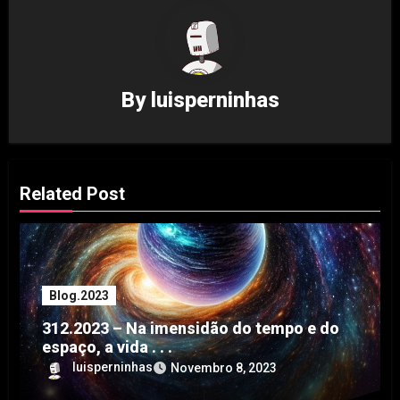
By
luisperninhas
Related Post
Blog.2023
312.2023 – Na imensidão do tempo e do
espaço, a vida . . .
luisperninhas
Novembro 8, 2023