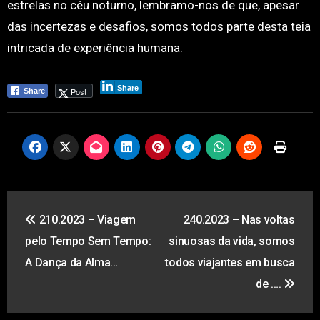
estrelas no céu noturno, lembramo-nos de que, apesar
das incertezas e desafios, somos todos parte desta teia
intricada de experiência humana.
0
Share
Post
Share
Shares
Navegação
210.2023 – Viagem
240.2023 – Nas voltas
de
pelo Tempo Sem Tempo:
sinuosas da vida, somos
artigos
A Dança da Alma…
todos viajantes em busca
de ….