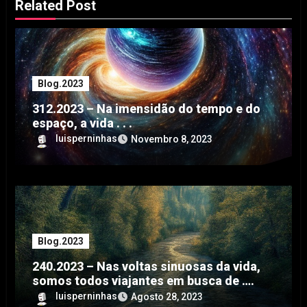
Related Post
Blog.2023
312.2023 – Na imensidão do tempo e do
espaço, a vida . . .
luisperninhas
Novembro 8, 2023
Blog.2023
240.2023 – Nas voltas sinuosas da vida,
somos todos viajantes em busca de ….
luisperninhas
Agosto 28, 2023