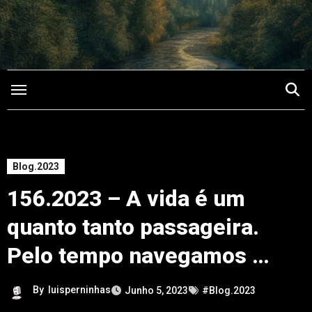
Saltar
para
o
conteúdo
Blog.2023
156.2023 – A vida é um
quanto tanto passageira.
Pelo tempo navegamos …
By
luisperninhas
Junho 5, 2023
#Blog.2023