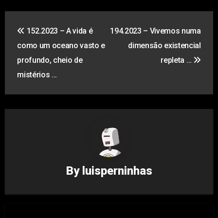
Navegação
152.2023 – A vida é
194.2023 – Vivemos numa
de
como um oceano vasto e
dimensão existencial
artigos
profundo, cheio de
repleta …
mistérios …
By
luisperninhas