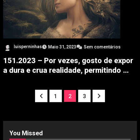
luisperninhas
Maio 31, 2023
Sem comentários
151.2023 – Por vezes, gosto de expor
a dura e crua realidade, permitindo …
Paginação
1
2
3
dos
conteúdos
You Missed