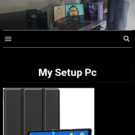
Saltar
para
o
conteúdo
My Setup Pc