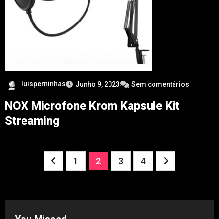
luisperninhas
Junho 9, 2023
Sem comentários
NOX Microfone Krom Kapsule Kit
Streaming
Paginação
1
2
3
4
dos
conteúdos
You Missed